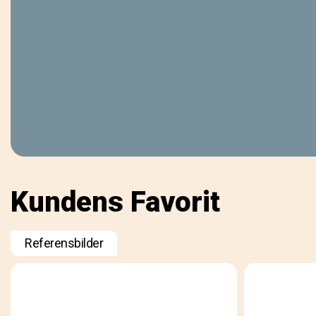
Kundens Favorit
Referensbilder