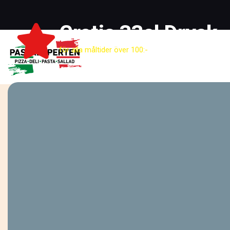
Gratis 33cl Dryck
för alla måltider över 100:-