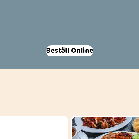
Beställ Online